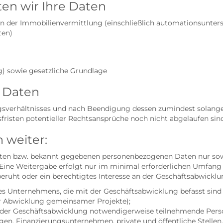
en wir Ihre Daten
der Immobilienvermittlung (einschließlich automationsunterstü
ten)
g) sowie gesetzliche Grundlage
e Daten
sverhältnisses und nach Beendigung dessen zumindest solange 
risten potentieller Rechtsansprüche noch nicht abgelaufen sind
 weiter:
elten bzw. bekannt gegebenen personenbezogenen Daten nur sow
ine Weitergabe erfolgt nur im minimal erforderlichen Umfang 
eruht oder ein berechtigtes Interesse an der Geschäftsabwicklung
 Unternehmens, die mit der Geschäftsabwicklung befasst sind (
r Abwicklung gemeinsamer Projekte);
n der Geschäftsabwicklung notwendigerweise teilnehmende Perso
en, Finanzierungsunternehmen, private und öffentliche Stellen