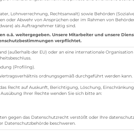
erater, Lohnverrechnung, Rechtsanwalt) sowie Behörden (Sozialv
chten oder Abwehr von Ansprüchen oder im Rahmen von Behörde
dware) als Auftragnehmer tätig sind.
en o.ä. weitergegeben. Unsere Mitarbeiter und unsere Dien
enschutzbestimmungen verpflichtet.
nd (außerhalb der EU) oder an eine internationale Organisation 
eitsbeschluss.
dung (Profiling).
as Vertragsverhältnis ordnungsgemäß durchgeführt werden kann.
h das Recht auf Auskunft, Berichtigung, Löschung, Einschränku
usübung Ihrer Rechte wenden Sie sich bitte an:
aten gegen das Datenschutzrecht verstößt oder Ihre datenschutz
 der Datenschutzbehörde beschweren.