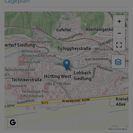
Lageplan
+
−
Tiles ©
basemap.at