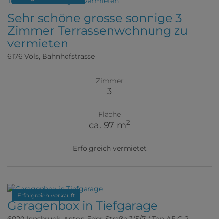
Sehr schöne grosse sonnige 3
Zimmer Terrassenwohnung zu
vermieten
6176 Völs
, Bahnhofstrasse
Zimmer
3
Fläche
2
ca. 97 m
Erfolgreich vermietet
Erfolgreich verkauft
Garagenbox in Tiefgarage
6020 Innsbruck
, Anton-Eder-Straße 3/5/7 / Top AE G 2